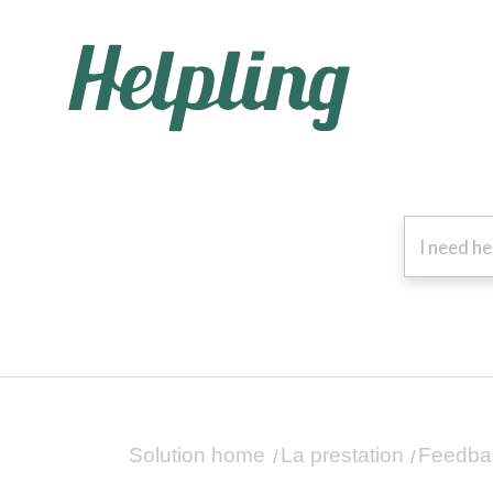
Solution home
La prestation
Feedba