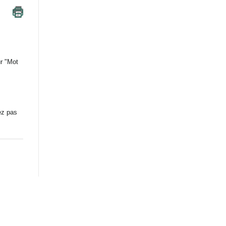
ur "Mot
ez pas